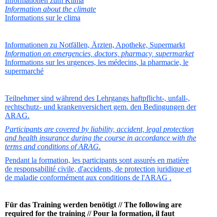
Informationen zum Klima
Information about the climate
Informations sur le clima
Informationen zu Notfällen, Ärzten, Apotheke, Supermarkt
Information on emergencies, doctors, pharmacy, supermarket
Informations sur les urgences, les médecins, la pharmacie, le
supermarché
Teilnehmer sind während des Lehrgangs haftpflicht-, unfall-,
rechtschutz- und krankenversichert gem. den Bedingungen der
ARAG.
Participants are covered by liability, accident, legal protection
and health insurance during the course in accordance with the
terms and conditions of ARAG.
Pendant la formation, les participants sont assurés en matière
de responsabilité civile, d'accidents, de protection juridique et
de maladie conformément aux conditions de l'ARAG .
Für das Training werden benötigt // The following are
required for the training // Pour la formation, il faut